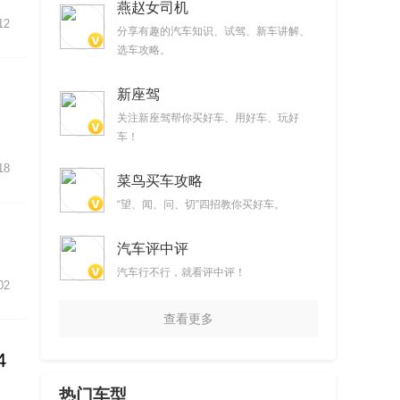
视频
燕赵女司机
12
分享有趣的汽车知识、试驾、新车讲解、
选车攻略。
新座驾
关注新座驾帮你买好车、用好车、玩好
车！
18
菜鸟买车攻略
“望、闻、问、切”四招教你买好车。
汽车评中评
汽车行不行，就看评中评！
02
查看更多
4
热门车型