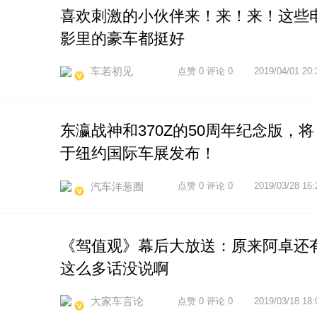
喜欢刺激的小伙伴来！来！来！这些
影里的豪车都挺好
车若初见
点赞 0 评论 0
2019/04/01 20:
东瀛战神和370Z的50周年纪念版，将
于纽约国际车展发布！
汽车洋葱圈
点赞 0 评论 0
2019/03/28 16:
《驾值观》幕后大放送：原来阿卓还
这么多话没说啊
大家车言论
点赞 0 评论 0
2019/03/18 18: