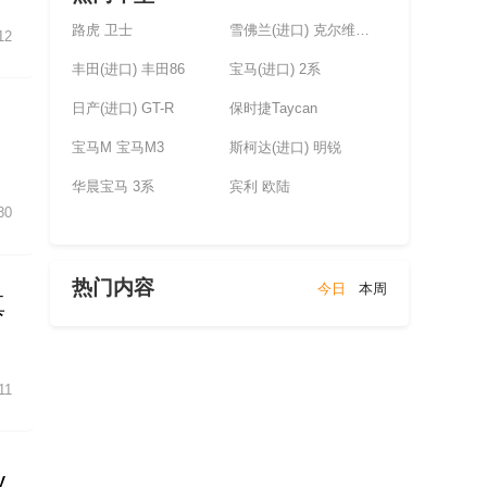
路虎 卫士
雪佛兰(进口) 克尔维特(未上市)
12
丰田(进口) 丰田86
宝马(进口) 2系
日产(进口) GT-R
保时捷Taycan
宝马M 宝马M3
斯柯达(进口) 明锐
华晨宝马 3系
宾利 欧陆
30
热门内容
今日
本周
真
11
y