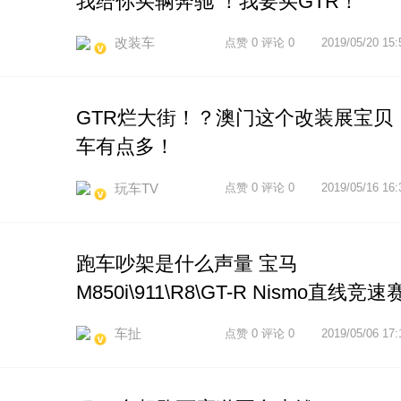
我给你买辆奔驰 ！我要买GTR！
改装车
点赞 0 评论 0
2019/05/20 15:
GTR烂大街！？澳门这个改装展宝贝
车有点多！
玩车TV
点赞 0 评论 0
2019/05/16 16:
跑车吵架是什么声量 宝马
M850i\911\R8\GT-R Nismo直线竞速
车扯
点赞 0 评论 0
2019/05/06 17: