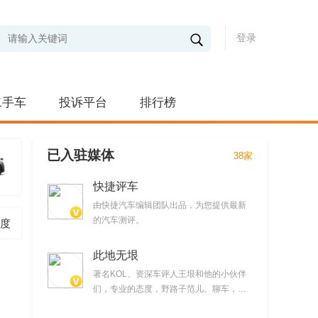
登录
二手车
投诉平台
排行榜
已入驻媒体
38家
快捷评车
由快捷汽车编辑团队出品，为您提供最新
的汽车测评。
度
此地无垠
著名KOL、资深车评人王垠和他的小伙伴
们，专业的态度，野路子范儿。聊车，但
不仅仅聊车。提供时下最新汽车产品试驾