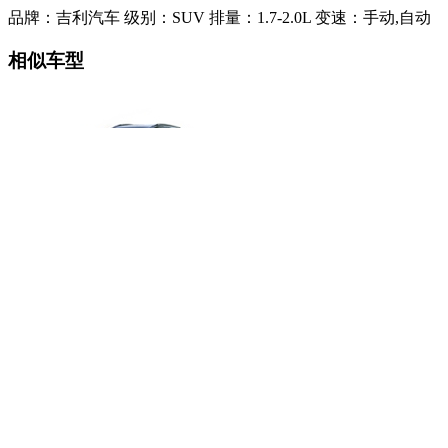
品牌：吉利汽车
级别：SUV
排量：1.7-2.0L
变速：手动,自动
相似车型
哈弗H6
10.4-14.1万
索兰托
23.78-33.68万